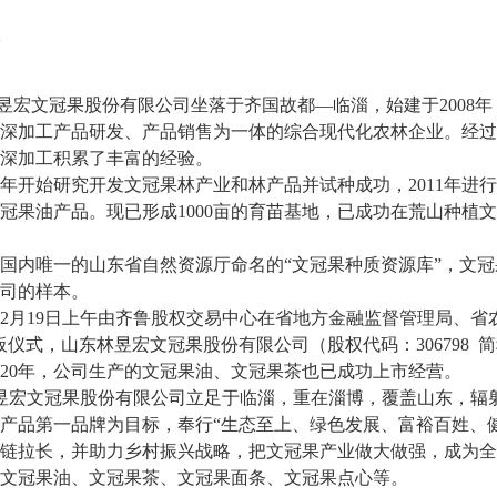
文冠果股份有限公司坐落于齐国故都—临淄，始建于2008年，
深加工产品研发、产品销售为一体的综合现代化农林企业。经过
深加工积累了丰富的经验。
08年开始研究开发文冠果林产业和林产品并试种成功，2011年进
冠果油产品。现已形成1000亩的育苗基地，已成功在荒山种植文
国内唯一的山东省自然资源厅命名的“文冠果种质资源库”，文
司的样本。
12月19日上午由齐鲁股权交易中心在省地方金融监督管理局、
板仪式，山东林昱宏文冠果股份有限公司（股权代码：306798 
020年，公司生产的文冠果油、文冠果茶也已成功上市经营。
宏文冠果股份有限公司立足于临淄，重在淄博，覆盖山东，辐射
产品第一品牌为目标，奉行“生态至上、绿色发展、富裕百姓、
链拉长，并助力乡村振兴战略，把文冠果产业做大做强，成为全
文冠果油、文冠果茶、文冠果面条、文冠果点心等。