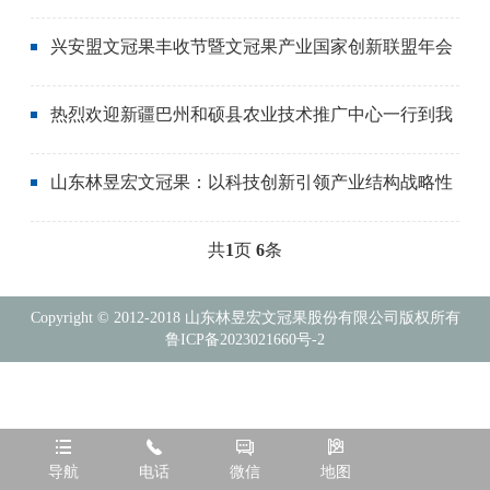
2023-08-21
宏文冠果惊艳亮相
兴安盟文冠果丰收节暨文冠果产业国家创新联盟年会
2023-08-17
圆满落幕
热烈欢迎新疆巴州和硕县农业技术推广中心一行到我
2023-08-03
公司基地参观考察！
山东林昱宏文冠果：以科技创新引领产业结构战略性
2023-08-03
转变
共
1
页
6
条
Copyright © 2012-2018 山东林昱宏文冠果股份有限公司版权所有
鲁ICP备2023021660号-2




导航
电话
微信
地图